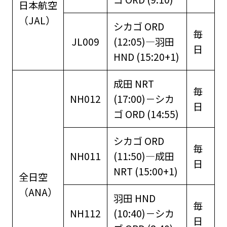
日本航空
（JAL）
シカゴ ORD
毎
JL009
(12:05)―羽田
日
HND (15:20+1)
成田 NRT
毎
NH012
(17:00)－シカ
日
ゴ ORD (14:55)
シカゴ ORD
毎
NH011
(11:50)―成田
日
NRT (15:00+1)
全日空
（ANA）
羽田 HND
毎
NH112
(10:40)－シカ
日