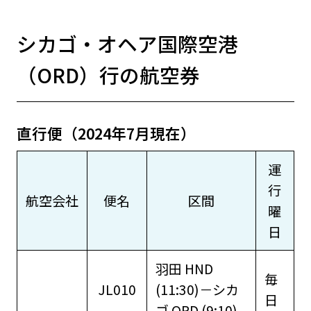
シカゴ・オヘア国際空港
（ORD）行の航空券
直行便（2024年7月現在）
運
行
航空会社
便名
区間
曜
日
羽田 HND
毎
JL010
(11:30)－シカ
日
ゴ ORD (9:10)